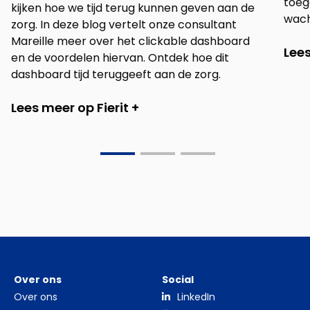
toeg
kijken hoe we tijd terug kunnen geven aan de
wach
zorg. In deze blog vertelt onze consultant
Mareille meer over het clickable dashboard
Lee
en de voordelen hiervan. Ontdek hoe dit
dashboard tijd teruggeeft aan de zorg.
Lees meer op Fierit +
Go
Go
Go
to
to
to
slide
slide
slide
0
1
2
Over ons
Social
Over ons
LinkedIn