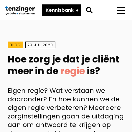
Tenzinger
Go
Kennisbank
Menu
to
search
page
BLOG
29 JUL 2020
Hoe zorg je dat je cliënt
meer in de
regie
is?
Eigen regie? Wat verstaan we
daaronder? En hoe kunnen we de
eigen regie verbeteren? Meerdere
zorginstellingen gaan de uitdaging
aan om antwoord te krijgen op