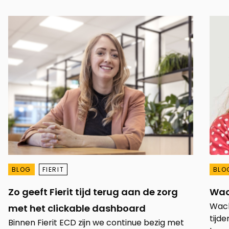
BLOG
FIERIT
BLO
Zo geeft Fierit tijd terug aan de zorg
Wac
Wacht
met het clickable dashboard
tijde
Binnen Fierit ECD zijn we continue bezig met