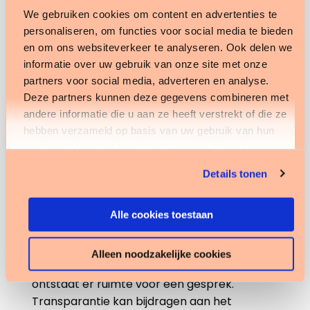
Een cliëntgericht plan is het begin.
We gebruiken cookies om content en advertenties te
Persoonsgerichte zorg vraagt naast een
personaliseren, om functies voor social media te bieden
passende methodiek natuurlijk vooral om een
en om ons websiteverkeer te analyseren. Ook delen we
manier van werken waar de gehele organisatie
informatie over uw gebruik van onze site met onze
partners voor social media, adverteren en analyse.
achter staat en mee bezig is. In het ECD zien we
Deze partners kunnen deze gegevens combineren met
dat terug in de vorm van taal en communicatie.
andere informatie die u aan ze heeft verstrekt of die ze
Wees open en transparant over de voortgang;
hebben verzameld op basis van uw gebruik van hun
Zijn we op de juiste weg? Gaan we de opgestelde
services. U gaat akkoord met onze cookies als u onze
doelen bereiken? Moeten we de doelen bijstellen?
website blijft gebruiken.
Details tonen
Mijn advies daarin is: ‘Wees open en deel’. Daar
kunnen twee tips goed bij helpen:
Alle cookies toestaan
Rapporteer in het bijzijn van de cliënt. Met
de
Fierit Zorg App
kun je op ieder moment, dus
Alleen noodzakelijke cookies
ook bij de cliënt, je rapportages vastleggen. Zo
ontstaat er ruimte voor een gesprek.
Transparantie kan bijdragen aan het